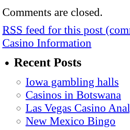
Comments are closed.
RSS
feed for this post (co
Casino Information
Recent Posts
Iowa gambling halls
Casinos in Botswana
Las Vegas Casino Anal
New Mexico Bingo