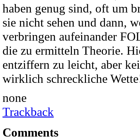
haben genug sind, oft um bre
sie nicht sehen und dann, w
verbringen aufeinander F
die zu ermitteln Theorie. Hie
entziffern zu leicht, aber kei
wirklich schreckliche Wette
none
Trackback
Comments