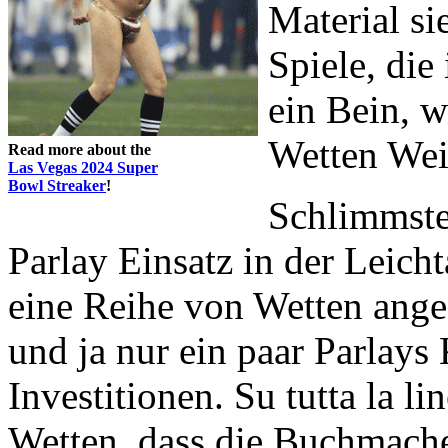
Material si
Spiele, die
ein Bein, w
Wetten Wei
Read more about the
Las Vegas 2024 Super
Bowl Streaker
!
Schlimmsten
Parlay Einsatz in der Leicht
eine Reihe von Wetten ang
und ja nur ein paar Parlays
Investitionen. Su tutta la li
Wetten, dass die Buchmache