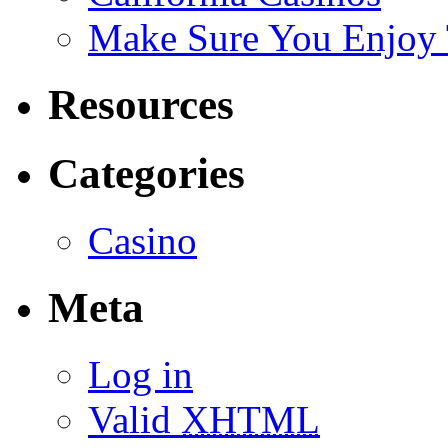
Make Sure You Enjoy 
Resources
Categories
Casino
Meta
Log in
Valid
XHTML