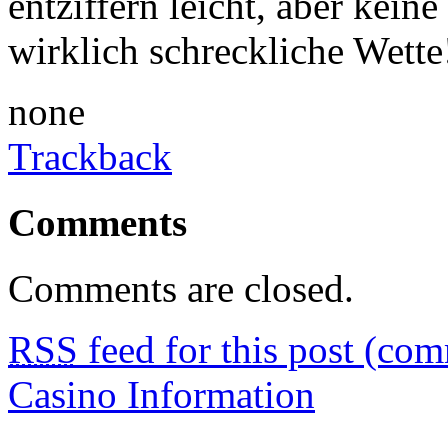
entziffern leicht, aber keine 
wirklich schreckliche Wette
none
Trackback
Comments
Comments are closed.
RSS
feed for this post (co
Casino Information