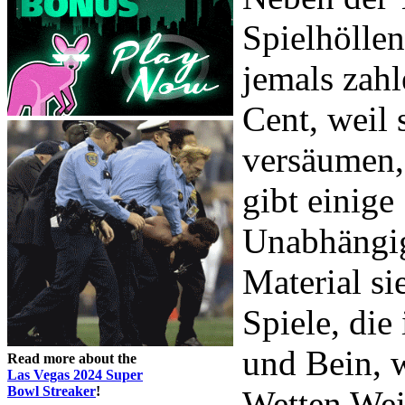
Spielhöllen
jemals zah
Cent, weil 
versäumen,
gibt einige
Unabhängig
Material si
Spiele, die
und Bein, w
Read more about the
Las Vegas 2024 Super
Bowl Streaker
!
Wetten Wei