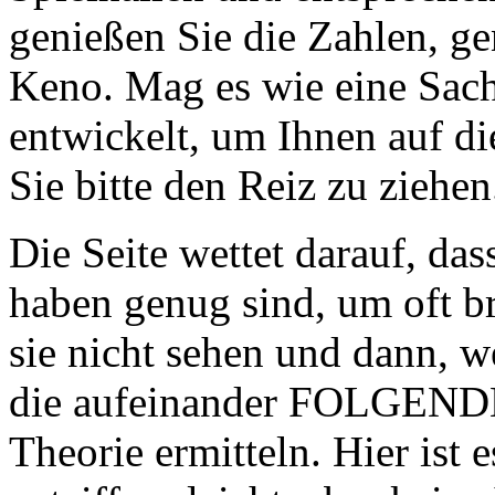
genießen Sie die Zahlen, ge
Keno. Mag es wie eine Sache
entwickelt, um Ihnen auf di
Sie bitte den Reiz zu ziehen
Die Seite wettet darauf, da
haben genug sind, um oft bre
sie nicht sehen und dann, w
die aufeinander FOLGENDE
Theorie ermitteln. Hier ist e