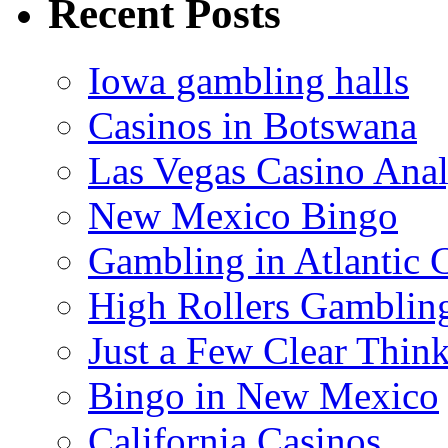
Recent Posts
Iowa gambling halls
Casinos in Botswana
Las Vegas Casino Anal
New Mexico Bingo
Gambling in Atlantic 
High Rollers Gambling
Just a Few Clear Think
Bingo in New Mexico
California Casinos