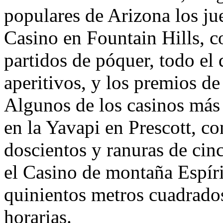
populares de Arizona los ju
Casino en Fountain Hills, c
partidos de póquer, todo el 
aperitivos, y los premios d
Algunos de los casinos más
en la Yavapi en Prescott, co
doscientos y ranuras de cin
el Casino de montaña Espír
quinientos metros cuadrados
horarias.