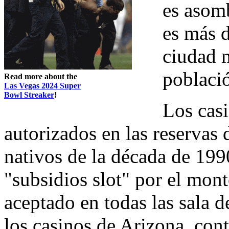
es asom
es más d
ciudad 
poblaci
Read more about the
Las Vegas 2024 Super
Bowl Streaker
!
Los cas
autorizados en las reservas
nativos de la década de 1990
"subsidios slot" por el monto
aceptado en todas las sala 
los casinos de Arizona, con