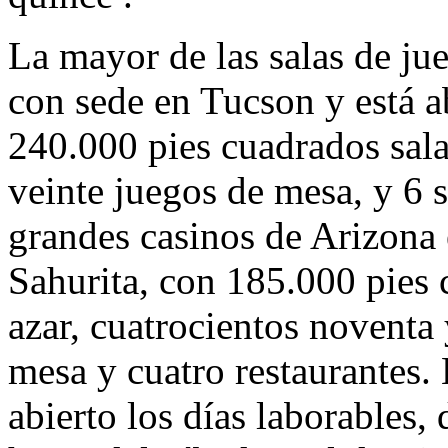
La mayor de las salas de ju
con sede en Tucson y está ab
240.000 pies cuadrados sala
veinte juegos de mesa, y 6 
grandes casinos de Arizona
Sahurita, con 185.000 pies 
azar, cuatrocientos noventa
mesa y cuatro restaurantes.
abierto los días laborables,