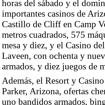
horas del sábado y el domi
importantes casinos de Ariz
Castillo de Cliff en Camp V
metros cuadrados, 575 máqu
mesa y diez, y el Casino de
Laveen, con ochenta y nueve
armados, y diez juegos de 
Además, el Resort y Casino
Parker, Arizona, ofertas che
uno bandidos armados, bing