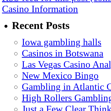
Casino Information
Recent Posts
Iowa gambling halls
Casinos in Botswana
Las Vegas Casino Anal
New Mexico Bingo
Gambling in Atlantic 
High Rollers Gambling
Just a Few Clear Think