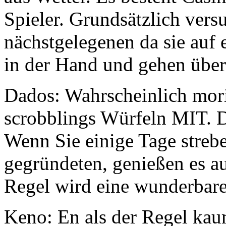
Spieler. Grundsätzlich versu
nächstgelegenen da sie au
in der Hand und gehen über 
Dados: Wahrscheinlich mori
scrobblings Würfeln MIT. D
Wenn Sie einige Tage streb
gegründeten, genießen es au
Regel wird eine wunderbar
Keno: En als der Regel kau