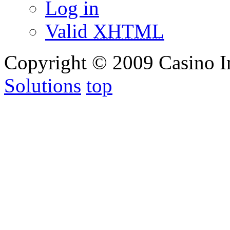
Log in
Valid
XHTML
Copyright © 2009 Casino I
Solutions
top