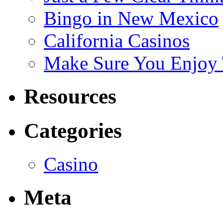
Bingo in New Mexico
California Casinos
Make Sure You Enjoy 
Resources
Categories
Casino
Meta