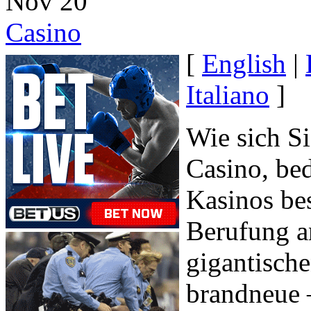
Nov
20
Casino
[
English
|
Italiano
]
Wie sich S
Casino, be
Kasinos be
Berufung a
gigantisch
brandneue 