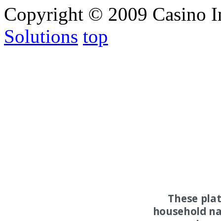
Copyright © 2009 Casino I
Solutions
top
These pla
household na