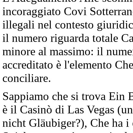
incoraggiato Covi Sotterran
illegali nel contesto giuridi
il numero riguarda totale Ca
minore al massimo: il nume
accreditato è l'elemento Ch
conciliare.
Sappiamo che si trova Ein 
è il Casinò di Las Vegas (u
nicht Gläubiger?), Che ha i