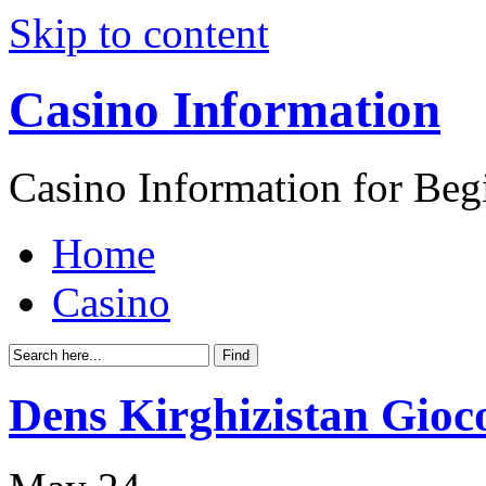
Skip to content
Casino Information
Casino Information for Beg
Home
Casino
Dens Kirghizistan Gioc