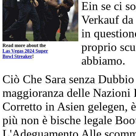
Ein se ci 
Verkauf da 
in questione
proprio scu
Read more about the
Las Vegas 2024 Super
Bowl Streaker
!
abbiamo.
Ciò Che Sara senza Dubbio c
maggioranza delle Nazioni 
Corretto in Asien gelegen, 
più non è bische legale Boo
L'Adeguamento Alle scommes