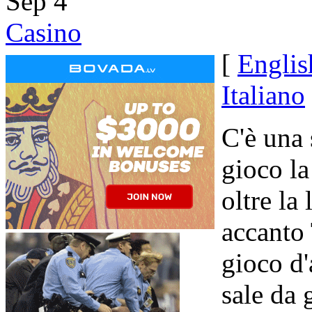
Sep
4
Casino
[
Englis
Italiano
C'è una 
gioco l
oltre la
accanto 
gioco d
sale da 