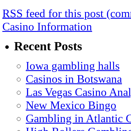
RSS
feed for this post (co
Casino Information
Recent Posts
Iowa gambling halls
Casinos in Botswana
Las Vegas Casino Anal
New Mexico Bingo
Gambling in Atlantic 