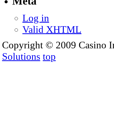
Meta
Log in
Valid
XHTML
Copyright © 2009 Casino I
Solutions
top