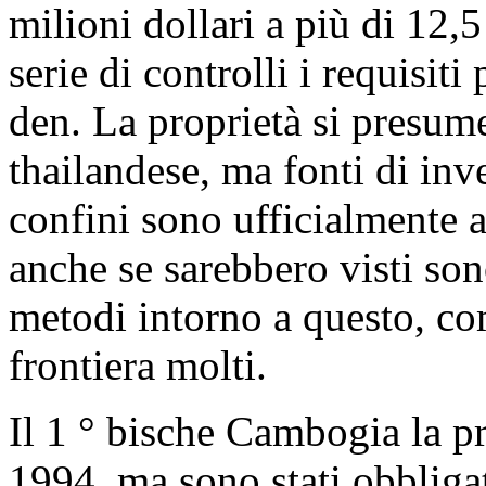
milioni dollari a più di 12,5
serie di controlli i requisiti
den. La proprietà si presum
thailandese, ma fonti di in
confini sono ufficialmente a
anche se sarebbero visti son
metodi intorno a questo, com
frontiera molti.
Il 1 ° bische Cambogia la 
1994, ma sono stati obbliga