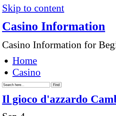
Skip to content
Casino Information
Casino Information for Beg
Home
Casino
Il gioco d'azzardo Cam